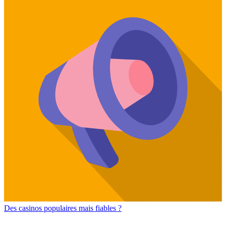
Des casinos populaires mais fiables ?