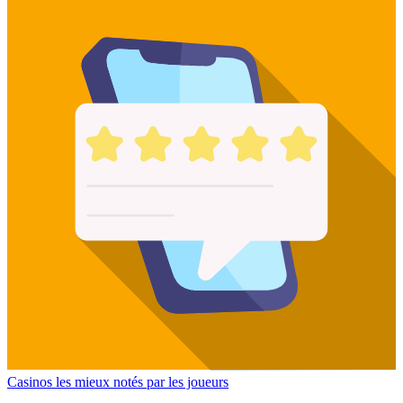
Casinos les mieux notés par les joueurs