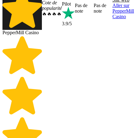
Cote de
Pilot
Pas de
Pas de
Aller sur
popularité
note
note
PepperMill
🔥🔥🔥🔥
Casino
3.9
/5
PepperMill Casino