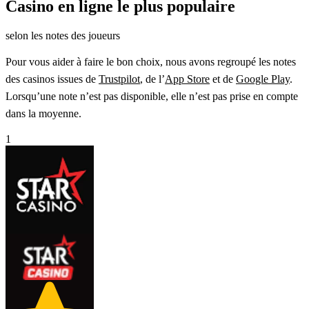
Casino en ligne le plus populaire
selon les notes des joueurs
Pour vous aider à faire le bon choix, nous avons regroupé les notes
des casinos issues de
Trustpilot
, de l’
App Store
et de
Google Play
.
Lorsqu’une note n’est pas disponible, elle n’est pas prise en compte
dans la moyenne.
1