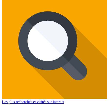
Les plus recherchés et visités sur internet