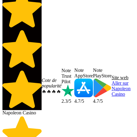
Note
Note
Note
AppStore
PlayStore
Trust
Site web
Cote de
Pilot
Aller sur
popularité
Napoleon
🔥🔥🔥🔥
Casino
2.3
/5
4.7
/5
4.7
/5
Napoleon Casino