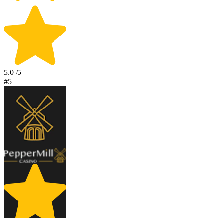
5.0
/5
#5