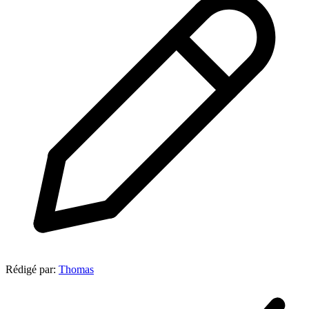
Rédigé par:
Thomas