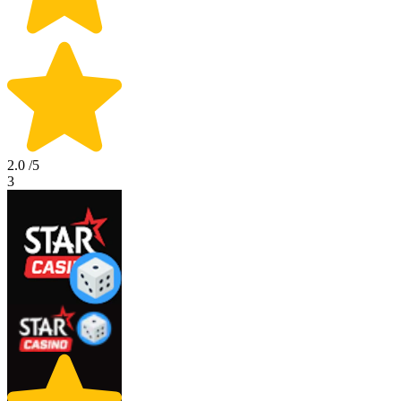
2.0
/5
3