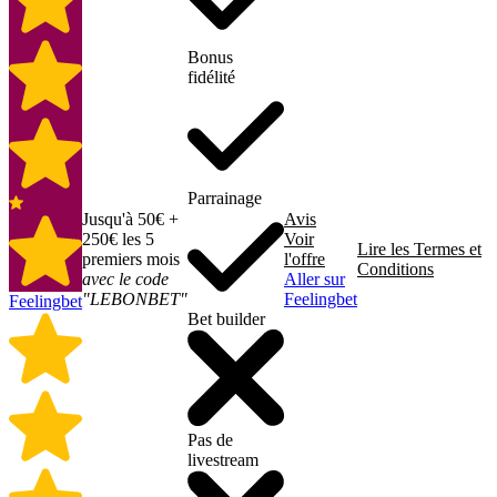
Bonus
fidélité
Parrainage
Jusqu'à 50€ +
Avis
250€ les 5
Voir
Lire les Termes et
premiers mois
l'offre
Conditions
avec le code
Aller sur
"LEBONBET"
Feelingbet
Feelingbet
Bet builder
Pas de
livestream