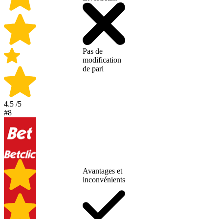
Pas de
modification
de pari
4.5
/5
#8
Avantages et
inconvénients