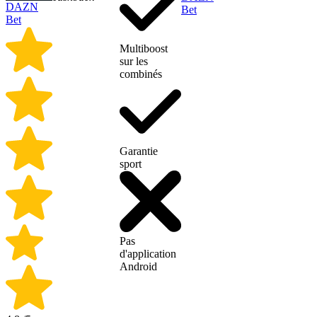
DAZN
Bet
Bet
Multiboost
sur les
combinés
Garantie
sport
Pas
d'application
Android