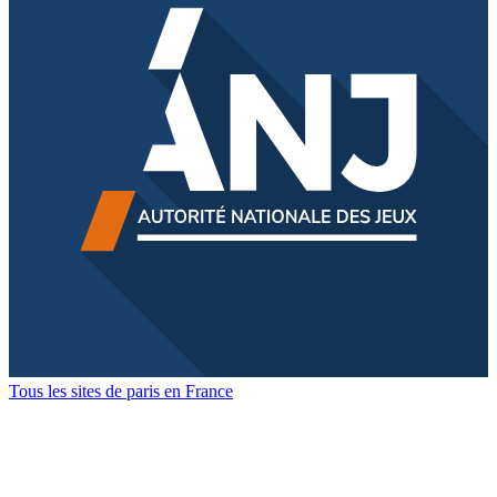
Tous les sites de paris en France