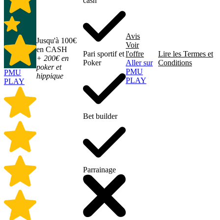
cash
Avis
Jusqu'à 100€
Voir
en CASH
Pari sportif et
l'offre
Lire les Termes et
+ 200€ en
Poker
Aller sur
Conditions
poker et
PMU
PMU
hippique
PLAY
PLAY
Bet builder
Parrainage