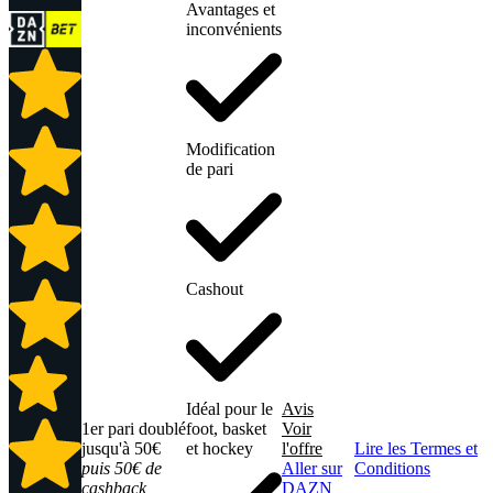
Avantages et
inconvénients
Modification
de pari
Cashout
Idéal pour le
Avis
1er pari doublé
foot, basket
Voir
jusqu'à 50€
et hockey
l'offre
Lire les Termes et
puis 50€ de
Aller sur
Conditions
cashback
DAZN