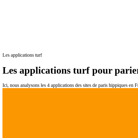
Les applications turf
Les
applications turf
pour parier
Ici, nous analysons les 4 applications des sites de paris hippiques en F