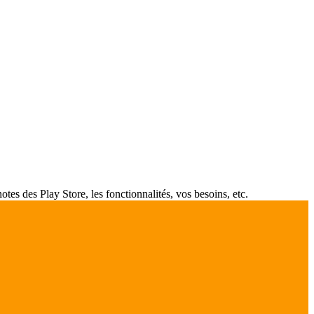
otes des Play Store, les fonctionnalités, vos besoins, etc.