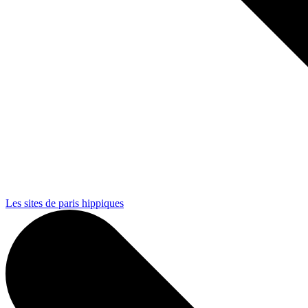
Les sites de paris hippiques