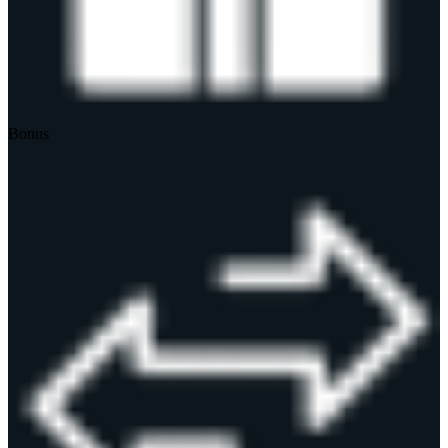
Bonus