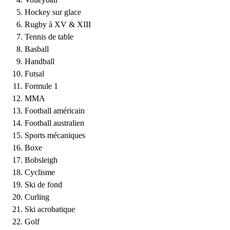
Hockey sur glace
Rugby à XV & XIII
Tennis de table
Basball
Handball
Futsal
Formule 1
MMA
Football américain
Football australien
Sports mécaniques
Boxe
Bobsleigh
Cyclisme
Ski de fond
Curling
Ski acrobatique
Golf