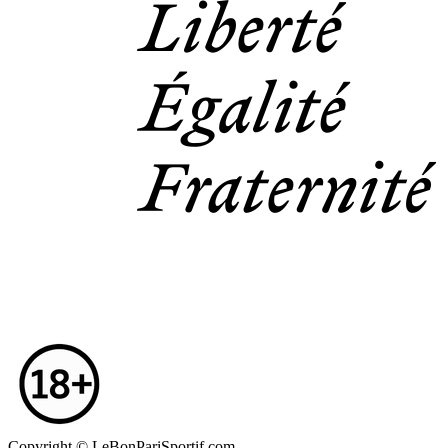
Copyright © LeBonPariSportif.com