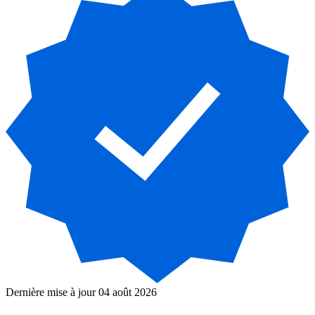
Dernière mise à jour 04 août 2026