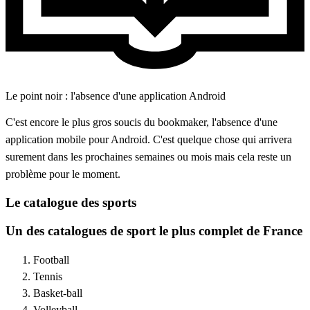
Le point noir : l'absence d'une application Android
C'est encore le plus gros soucis du bookmaker, l'absence d'une
application mobile pour Android. C'est quelque chose qui arrivera
surement dans les prochaines semaines ou mois mais cela reste un
problème pour le moment.
Le catalogue des sports
Un des catalogues de sport le plus complet de France
Football
Tennis
Basket-ball
Volleyball