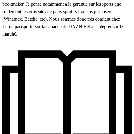
bookmaker. Je pense notamment à la garantie sur les sports que
seulement les gros sites de paris sportifs français proposent
(Winamax, Betclic, etc). Nous sommes donc très confiant chez
Lebonparisportif sur la capacité de DAZN Bet à s'intégrer sur le
marché.