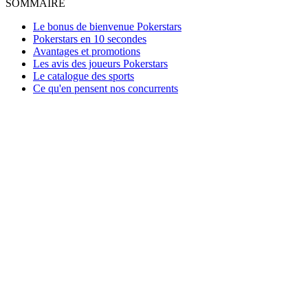
SOMMAIRE
Le bonus de bienvenue Pokerstars
Pokerstars en 10 secondes
Avantages et promotions
Les avis des joueurs Pokerstars
Le catalogue des sports
Ce qu'en pensent nos concurrents