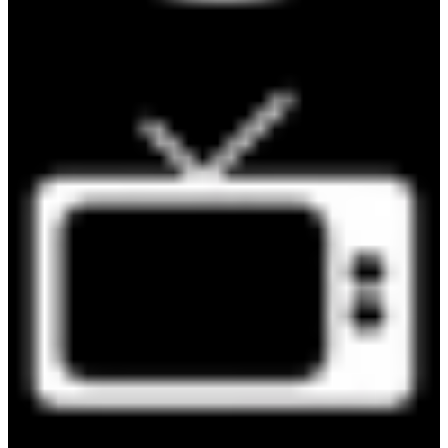
iOS & Android