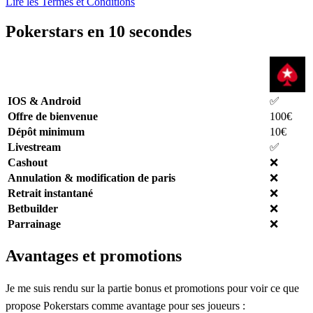
Lire les Termes et Conditions
Pokerstars en 10 secondes
IOS & Android
✅
Offre de bienvenue
100€
Dépôt minimum
10€
Livestream
✅
Cashout
❌
Annulation & modification de paris
❌
Retrait instantané
❌
Betbuilder
❌
Parrainage
❌
Avantages et promotions
Je me suis rendu sur la partie bonus et promotions pour voir ce que
propose Pokerstars comme avantage pour ses joueurs :