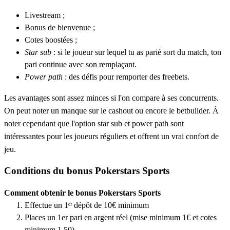
Livestream ;
Bonus de bienvenue ;
Cotes boostées ;
Star sub
: si le joueur sur lequel tu as parié sort du match, ton
pari continue avec son remplaçant.
Power path
: des défis pour remporter des freebets.
Les avantages sont assez minces si l'on compare à ses concurrents.
On peut noter un manque sur le cashout ou encore le betbuilder. À
noter cependant que l'option star sub et power path sont
intéressantes pour les joueurs réguliers et offrent un vrai confort de
jeu.
Conditions du bonus Pokerstars Sports
Comment obtenir le bonus Pokerstars Sports
Effectue un 1ᵉʳ dépôt de 10€ minimum
Places un 1er pari en argent réel (mise minimum 1€ et cotes
minimum 1.50)