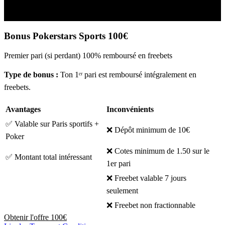
Bonus Pokerstars Sports 100€
Premier pari (si perdant) 100% remboursé en freebets
Type de bonus :
Ton 1ᵉʳ pari est remboursé intégralement en
freebets.
Avantages
Inconvénients
✅ Valable sur Paris sportifs +
❌ Dépôt minimum de 10€
Poker
❌ Cotes minimum de 1.50 sur le
✅ Montant total intéressant
1er pari
❌ Freebet valable 7 jours
seulement
❌ Freebet non fractionnable
Obtenir l'offre 100€