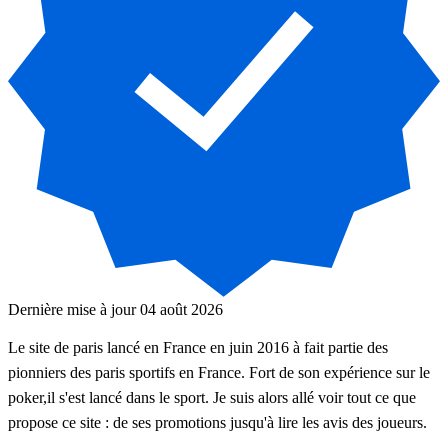
Dernière mise à jour 04 août 2026
Le site de paris lancé en France en juin 2016 à fait partie des
pionniers des paris sportifs en France. Fort de son expérience sur le
poker,il s'est lancé dans le sport. Je suis alors allé voir tout ce que
propose ce site : de ses promotions jusqu'à lire les avis des joueurs.