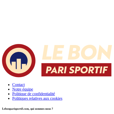
Contact
Notre équipe
Politique de confidentialité
Politiques relatives aux cookies
Lebonparisportif.com, qui sommes-nous ?