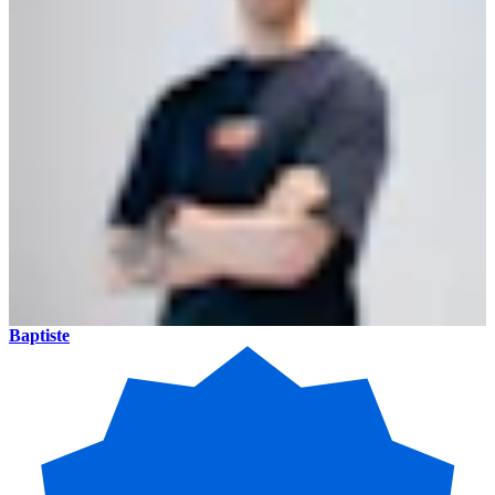
Baptiste