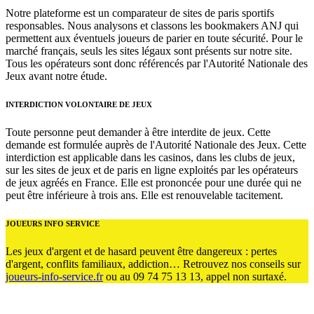
Notre plateforme est un comparateur de sites de paris sportifs
responsables. Nous analysons et classons les bookmakers ANJ qui
permettent aux éventuels joueurs de parier en toute sécurité. Pour le
marché français, seuls les sites légaux sont présents sur notre site.
Tous les opérateurs sont donc référencés par l'Autorité Nationale des
Jeux avant notre étude.
INTERDICTION VOLONTAIRE DE JEUX
Toute personne peut demander à être interdite de jeux. Cette
demande est formulée auprès de l'Autorité Nationale des Jeux. Cette
interdiction est applicable dans les casinos, dans les clubs de jeux,
sur les sites de jeux et de paris en ligne exploités par les opérateurs
de jeux agréés en France. Elle est prononcée pour une durée qui ne
peut être inférieure à trois ans. Elle est renouvelable tacitement.
JOUEURS INFO SERVICE
Les jeux d'argent et de hasard peuvent être dangereux : pertes
d'argent, conflits familiaux, addiction… Retrouvez nos conseils sur
joueurs-info-service.fr
ou au 09 74 75 13 13, appel non surtaxé.