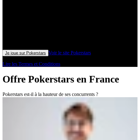
Poker
Sport
Poker
Bonus sport
Jusqu'à 100€
Voir le site Pokerstars
Je joue sur Pokerstars
Lire les Termes et Conditions
Offre Pokerstars en France
Pokerstars est-il à la hauteur de ses concurrents ?