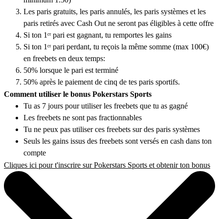
Les paris gratuits, les paris annulés, les paris systèmes et les
paris retirés avec Cash Out ne seront pas éligibles à cette offre
Si ton 1ᵉʳ pari est gagnant, tu remportes les gains
Si ton 1ᵉʳ pari perdant, tu reçois la même somme (max 100€)
en freebets en deux temps:
50% lorsque le pari est terminé
50% après le paiement de cinq de tes paris sportifs.
Comment utiliser le bonus Pokerstars Sports
Tu as 7 jours pour utiliser les freebets que tu as gagné
Les freebets ne sont pas fractionnables
Tu ne peux pas utiliser ces freebets sur des paris systèmes
Seuls les gains issus des freebets sont versés en cash dans ton
compte
Cliques ici pour t'inscrire sur Pokerstars Sports et obtenir ton bonus