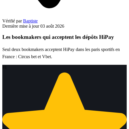
Vérifié par
Baptiste
Dernière mise à jour 03 août 2026
Les bookmakers qui acceptent les dépôts HiPay
Seul deux bookmakers acceptent HiPay dans les paris sportifs en
France : Circus bet et Vbet.
#1