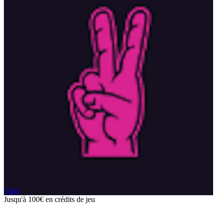
Vbet
Jusqu'à 100€ en crédits de jeu