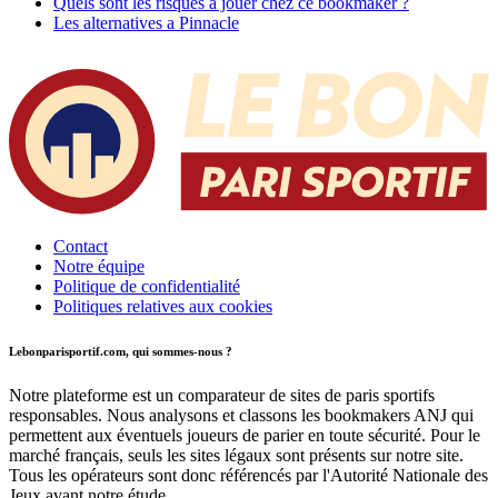
Quels sont les risques à jouer chez ce bookmaker ?
Les alternatives a Pinnacle
Contact
Notre équipe
Politique de confidentialité
Politiques relatives aux cookies
Lebonparisportif.com, qui sommes-nous ?
Notre plateforme est un comparateur de sites de paris sportifs
responsables. Nous analysons et classons les bookmakers ANJ qui
permettent aux éventuels joueurs de parier en toute sécurité. Pour le
marché français, seuls les sites légaux sont présents sur notre site.
Tous les opérateurs sont donc référencés par l'Autorité Nationale des
Jeux avant notre étude.