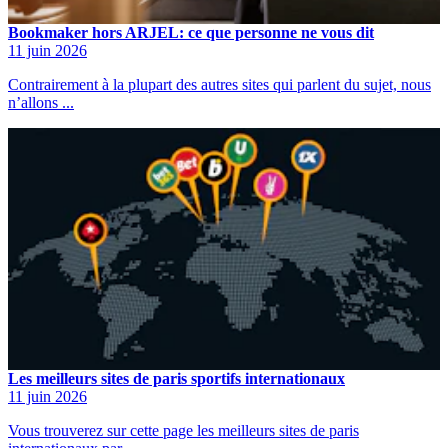
Bookmaker hors ARJEL: ce que personne ne vous dit
11 juin 2026
Contrairement à la plupart des autres sites qui parlent du sujet, nous
n’allons ...
Les meilleurs sites de paris sportifs internationaux
11 juin 2026
Vous trouverez sur cette page les meilleurs sites de paris