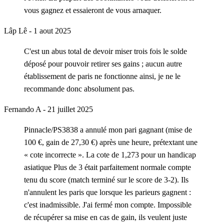
vous gagnez et essaieront de vous arnaquer.
Lâp Lê - 1 aout 2025
C'est un abus total de devoir miser trois fois le solde
déposé pour pouvoir retirer ses gains ; aucun autre
établissement de paris ne fonctionne ainsi, je ne le
recommande donc absolument pas.
Fernando A - 21 juillet 2025
Pinnacle/PS3838 a annulé mon pari gagnant (mise de
100 €, gain de 27,30 €) après une heure, prétextant une
« cote incorrecte ». La cote de 1,273 pour un handicap
asiatique Plus de 3 était parfaitement normale compte
tenu du score (match terminé sur le score de 3-2). Ils
n'annulent les paris que lorsque les parieurs gagnent :
c'est inadmissible. J'ai fermé mon compte. Impossible
de récupérer sa mise en cas de gain, ils veulent juste