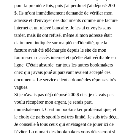
pour la première fois, puis j'ai perdu et j'ai déposé 200
$. Ils m'ont immédiatement demandé de vérifier mon
adresse et d'envoyer des documents comme une facture
internet et un relevé bancaire. Je les ai envoyés sans
tarder, mais ils ont refusé, même si mon adresse était
clairement indiquée sur ma pièce d'identité, que la
facture avait été téléchargée depuis le site de mon
fournisseur d'accès internet et qu'elle était vérifiable en
ligne. C'était absurde, car tous les autres bookmakers
chez qui j'avais joué auparavant avaient accepté ces
documents. Le service client a donné des réponses très
vagues.
Si je n'avais pas déjà déposé 200 $ et si je n'avais pas
voulu récupérer mon argent, je serais parti
immédiatement. C'est un bookmaker problématique, et
le choix de paris sportifs est très limité. Je suis très déçu.
Je conseille à tous ceux qui envisagent de jouer ici de
l'éviter. La plupart des bookmakers vous détesteront si