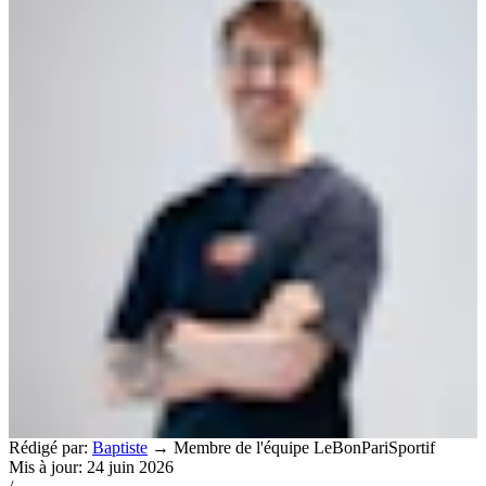
Rédigé par:
Baptiste
→
Membre de l'équipe LeBonPariSportif
Mis à jour: 24 juin 2026