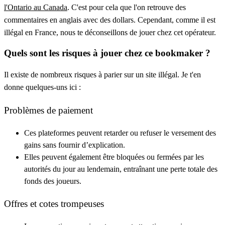
l'Ontario au Canada
. C'est pour cela que l'on retrouve des
commentaires en anglais avec des dollars. Cependant, comme il est
illégal en France, nous te déconseillons de jouer chez cet opérateur.
Quels sont les risques à jouer chez ce bookmaker ?
Il existe de nombreux risques à parier sur un site illégal. Je t'en
donne quelques-uns ici :
Problèmes de paiement
Ces plateformes peuvent retarder ou refuser le versement des
gains sans fournir d’explication.
Elles peuvent également être bloquées ou fermées par les
autorités du jour au lendemain, entraînant une perte totale des
fonds des joueurs.
Offres et cotes trompeuses