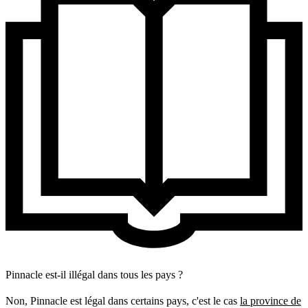
Pinnacle est-il illégal dans tous les pays ?
Non, Pinnacle est légal dans certains pays, c'est le cas
la province de