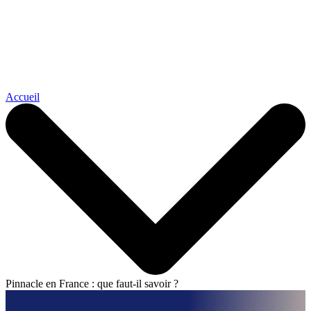
Accueil
Pinnacle en France : que faut-il savoir ?