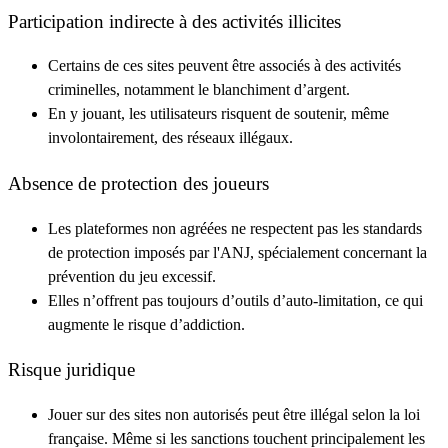
Participation indirecte à des activités illicites
Certains de ces sites peuvent être associés à des activités
criminelles, notamment le blanchiment d’argent.
En y jouant, les utilisateurs risquent de soutenir, même
involontairement, des réseaux illégaux.
Absence de protection des joueurs
Les plateformes non agréées ne respectent pas les standards
de protection imposés par l'ANJ, spécialement concernant la
prévention du jeu excessif.
Elles n’offrent pas toujours d’outils d’auto-limitation, ce qui
augmente le risque d’addiction.
Risque juridique
Jouer sur des sites non autorisés peut être illégal selon la loi
française. Même si les sanctions touchent principalement les