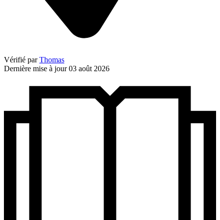
Vérifié par
Thomas
Dernière mise à jour 03 août 2026