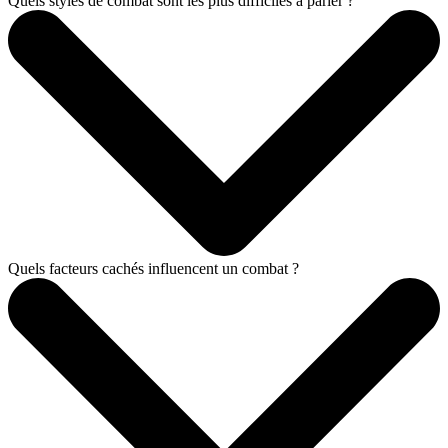
Quels styles de combat sont les plus difficiles à parier ?
Quels facteurs cachés influencent un combat ?