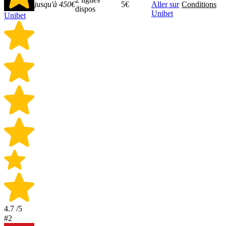
jusqu'à 450€
5€
Aller sur
Conditions
dispos
Unibet
Unibet
4.7
/5
#2