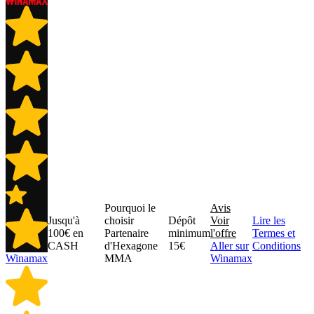
Pourquoi le
Avis
Jusqu'à
choisir
Dépôt
Voir
Lire les
100€ en
Partenaire
minimum
l'offre
Termes et
CASH
d'Hexagone
15€
Aller sur
Conditions
MMA
Winamax
Winamax