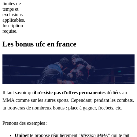
limites de
temps et
exclusions
applicables.
Inscription
requise.
Les bonus ufc en france
Il faut savoir qu'
il n'existe pas d'offres permanentes
dédiées au
MMA comme sur les autres sports. Cependant, pendant les combats,
tu trouveras de nombreux bonus : place à gagner, freebets, etc.
Prenons des exemples :
Unibet
te propose régulièrement "
Mission MMA
" qui te fait