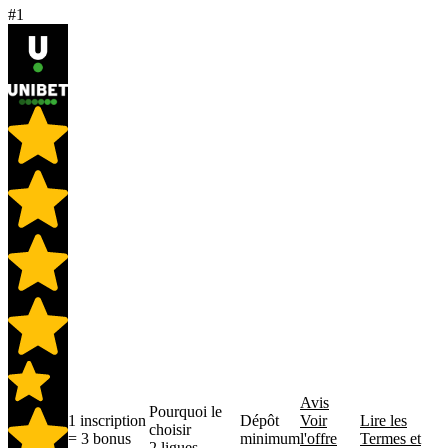
#1
Avis
Pourquoi le
1 inscription
Dépôt
Voir
Lire les
choisir
= 3 bonus
minimum
l'offre
Termes et
2 ligues