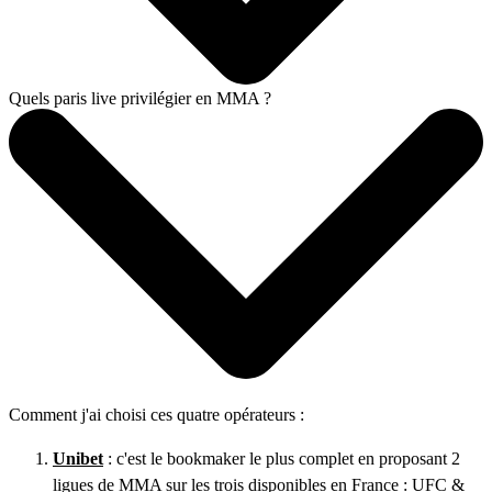
Quels paris live privilégier en MMA ?
Comment j'ai choisi ces quatre opérateurs :
Unibet
: c'est le bookmaker le plus complet en proposant 2
ligues de MMA sur les trois disponibles en France : UFC &