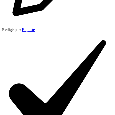
Rédigé par:
Baptiste