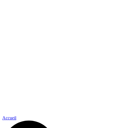
Accueil