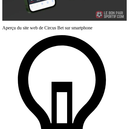
Aperçu du site web de Circus Bet sur smartphone