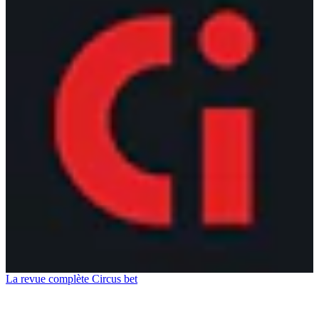
La revue complète Circus bet