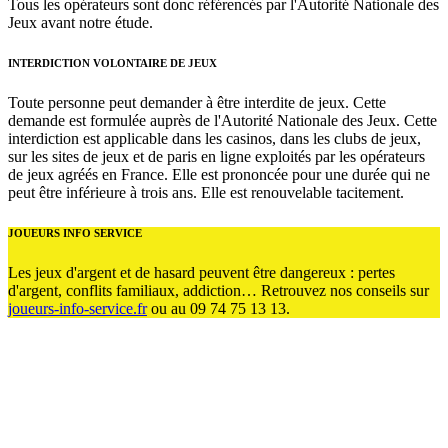
Tous les opérateurs sont donc référencés par l'Autorité Nationale des
Jeux avant notre étude.
INTERDICTION VOLONTAIRE DE JEUX
Toute personne peut demander à être interdite de jeux. Cette
demande est formulée auprès de l'Autorité Nationale des Jeux. Cette
interdiction est applicable dans les casinos, dans les clubs de jeux,
sur les sites de jeux et de paris en ligne exploités par les opérateurs
de jeux agréés en France. Elle est prononcée pour une durée qui ne
peut être inférieure à trois ans. Elle est renouvelable tacitement.
JOUEURS INFO SERVICE
Les jeux d'argent et de hasard peuvent être dangereux : pertes
d'argent, conflits familiaux, addiction… Retrouvez nos conseils sur
joueurs-info-service.fr
ou au 09 74 75 13 13.