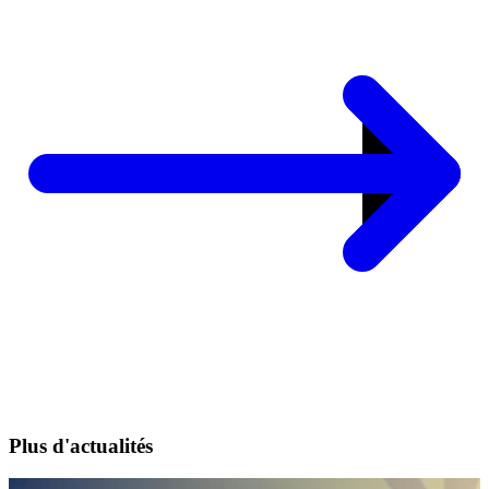
Plus d'actualités