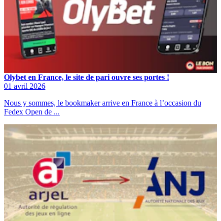
Olybet en France, le site de pari ouvre ses portes !
01 avril 2026
Nous y sommes, le bookmaker arrive en France à l’occasion du
Fedex Open de ...