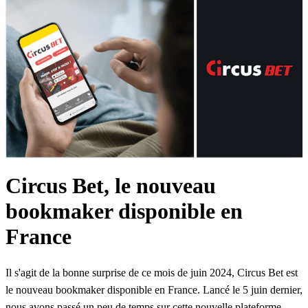
Circus Bet, le nouveau
bookmaker disponible en
France
Il s'agit de la bonne surprise de ce mois de juin 2024, Circus Bet est
le nouveau bookmaker disponible en France. Lancé le 5 juin dernier,
nous avons passé un peu de temps sur cette nouvelle plateforme