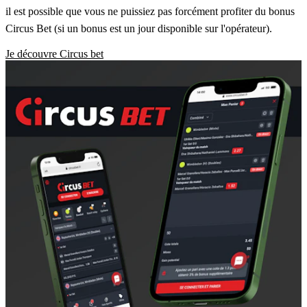
il est possible que vous ne puissiez pas forcément profiter du bonus
Circus Bet (si un bonus est un jour disponible sur l'opérateur).
Je découvre Circus bet