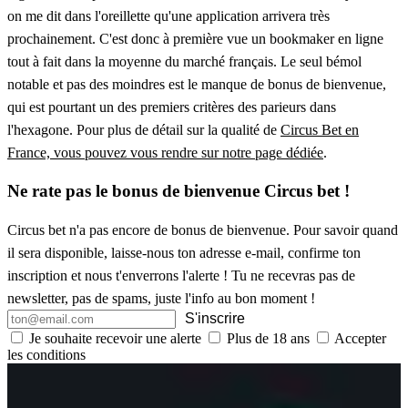
on me dit dans l'oreillette qu'une application arrivera très
prochainement. C'est donc à première vue un bookmaker en ligne
tout à fait dans la moyenne du marché français. Le seul bémol
notable et pas des moindres est le manque de bonus de bienvenue,
qui est pourtant un des premiers critères des parieurs dans
l'hexagone. Pour plus de détail sur la qualité de
Circus Bet en
France, vous pouvez vous rendre sur notre page dédiée
.
Ne rate pas le bonus de bienvenue Circus bet !
Circus bet n'a pas encore de bonus de bienvenue. Pour savoir quand
il sera disponible, laisse-nous ton adresse e-mail, confirme ton
inscription et nous t'enverrons l'alerte ! Tu ne recevras pas de
newsletter, pas de spams, juste l'info au bon moment !
S'inscrire
Je souhaite recevoir une alerte
Plus de 18 ans
Accepter
les conditions