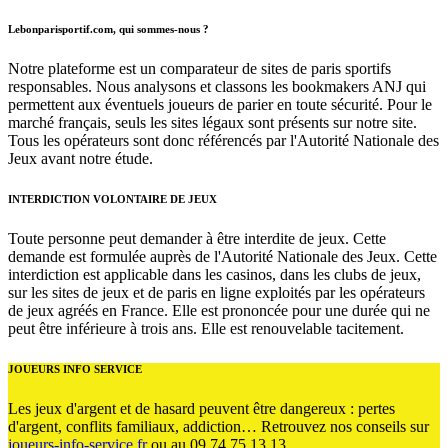
Lebonparisportif.com, qui sommes-nous ?
Notre plateforme est un comparateur de sites de paris sportifs
responsables. Nous analysons et classons les bookmakers ANJ qui
permettent aux éventuels joueurs de parier en toute sécurité. Pour le
marché français, seuls les sites légaux sont présents sur notre site.
Tous les opérateurs sont donc référencés par l'Autorité Nationale des
Jeux avant notre étude.
INTERDICTION VOLONTAIRE DE JEUX
Toute personne peut demander à être interdite de jeux. Cette
demande est formulée auprès de l'Autorité Nationale des Jeux. Cette
interdiction est applicable dans les casinos, dans les clubs de jeux,
sur les sites de jeux et de paris en ligne exploités par les opérateurs
de jeux agréés en France. Elle est prononcée pour une durée qui ne
peut être inférieure à trois ans. Elle est renouvelable tacitement.
JOUEURS INFO SERVICE
Les jeux d'argent et de hasard peuvent être dangereux : pertes
d'argent, conflits familiaux, addiction… Retrouvez nos conseils sur
joueurs-info-service.fr
ou au 09 74 75 13 13.