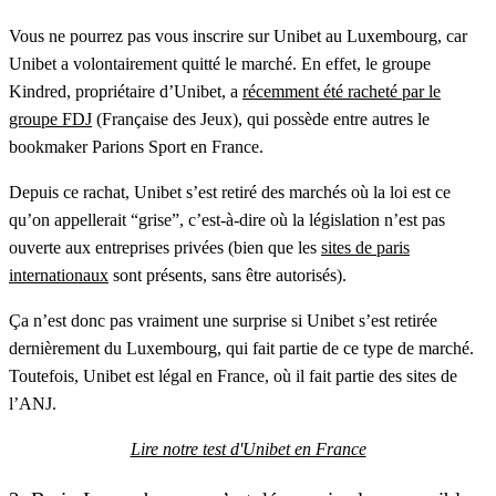
Vous ne pourrez pas vous inscrire sur Unibet au Luxembourg, car
Unibet a volontairement quitté le marché. En effet, le groupe
Kindred, propriétaire d’Unibet, a
récemment été racheté par le
groupe FDJ
(Française des Jeux), qui possède entre autres le
bookmaker Parions Sport en France.
Depuis ce rachat, Unibet s’est retiré des marchés où la loi est ce
qu’on appellerait “grise”, c’est-à-dire où la législation n’est pas
ouverte aux entreprises privées (bien que les
sites de paris
internationaux
sont présents, sans être autorisés).
Ça n’est donc pas vraiment une surprise si Unibet s’est retirée
dernièrement du Luxembourg, qui fait partie de ce type de marché.
Toutefois, Unibet est légal en France, où il fait partie des sites de
l’ANJ.
Lire notre test d'Unibet en France