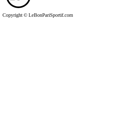
Copyright © LeBonPariSportif.com